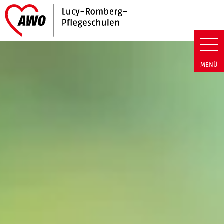
Link zu Home
Lucy-Romberg-Pflegeschulen | 
MENÜ