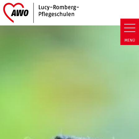
Link zu Home
Lucy-Romberg-Pflegeschulen | 
MENÜ