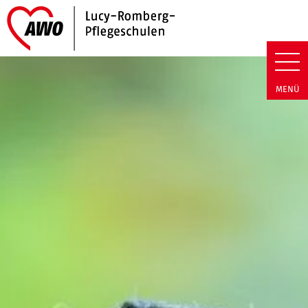
Link zu Home
Lucy-Romberg-Pflegeschulen |
MENÜ